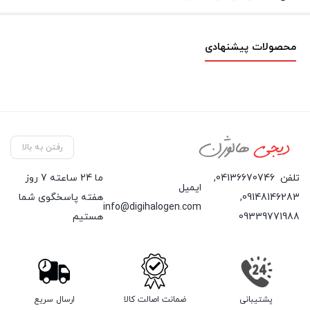
محصولات پیشنهادی
رفتن به بالا
تلفن
04136670746
,
ما 24 ساعته 7 روز
ایمیل
09148146283
,
هفته پاسخگوی شما
info@digihalogen.com
09339771988
هستیم
پشتیبانی
ضمانت اصالت کالا
ارسال سریع