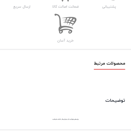
48
پشتیبانی
ضمانت اصالت کالا
ارسال سریع
وات
شارولایت
عدد
خرید آسان
محصولات مرتبط
توضیحات
پنل سقفی فول لایت گرد نچرال روکار 48 وات شارولایت