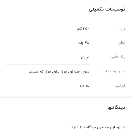
توضیحات تکمیلی
وزن
450 گرم
توان
48 وات
رنگ لامپ
نچرال
سایر توضیحات
بدون افت نور, فوق پرنور, فوق کم مصرف
گارانتی
18 ماه
دیدگاهها
درمورد این محصول دیدگاه درج کنید.