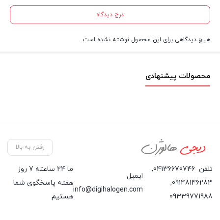
درج دیدگاه
هیچ دیدگاهی برای این محصول نوشته نشده است.
محصولات پیشنهادی
رفتن به بالا
تلفن
04136670746
,
ما 24 ساعته 7 روز
ایمیل
09148146283
,
هفته پاسخگوی شما
info@digihalogen.com
09339771988
هستیم