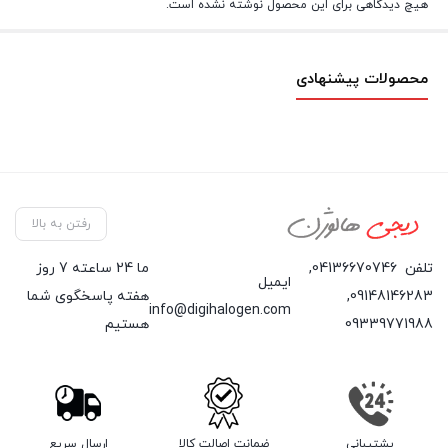
هیچ دیدگاهی برای این محصول نوشته نشده است.
محصولات پیشنهادی
رفتن به بالا
تلفن
04136670746
,
ما 24 ساعته 7 روز
ایمیل
09148146283
,
هفته پاسخگوی شما
info@digihalogen.com
09339771988
هستیم
پشتیبانی
ضمانت اصالت کالا
ارسال سریع