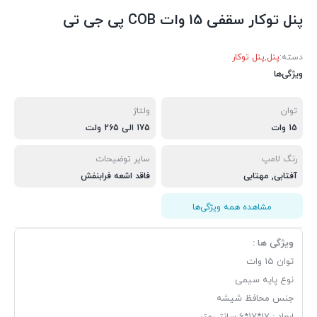
پنل توکار سقفی 15 وات COB پی جی تی
دسته:
پنل
,
پنل توکار
ویژگی‌ها
توان
ولتاژ
15 وات
175 الی 265 ولت
رنگ لامپ
سایر توضیحات
آفتابی, مهتابی
فاقد اشعه فرابنفش
مشاهده همه ویژگی‌ها
ویژگی ها :
توان 15 وات
نوع پایه سیمی
جنس محافظ شیشه