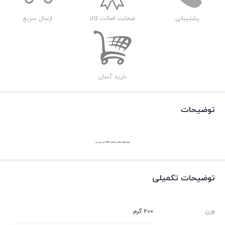
پشتیبانی
ضمانت اصالت کالا
ارسال سریع
خرید آسان
توضیحات
پنل توکار سقفی 15 وات COB پی جی تی
توضیحات تکمیلی
وزن
200 گرم