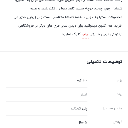
زاماک ساخته شده است. از دیگر متریال مورد استفاده می توان به استیل،
شیشه، چرم، چوب، پارچه مبلی، کاغذ دیواری، تکنوپلیمر و غیره
محصولات استرا به خوبی با همه فضاها متناسب است و بر زیبایی دکور می
افزاید. هم اکنون میتوانید برای دیدن سایر طرح های دیگر در فروشگاهی
اینترنتی دیجی هالوژن
اینجا
کلیک نمایید .
توضیحات تکمیلی
وزن
100 گرم
برند
استرا
جنس محصول
پلی کربنات
گارانتی
5 سال