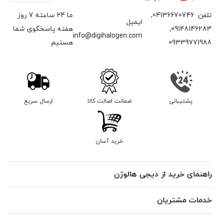
تلفن
04136670746
,
ما 24 ساعته 7 روز
ایمیل
09148146283
,
هفته پاسخگوی شما
info@digihalogen.com
09339771988
هستیم
پشتیبانی
ضمانت اصالت کالا
ارسال سریع
خرید آسان
راهنمای خرید از دیجی هالوژن
خدمات مشتریان