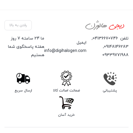
رفتن به بالا
تلفن
04136670746
,
ما 24 ساعته 7 روز
ایمیل
09148146283
,
هفته پاسخگوی شما
info@digihalogen.com
09339771988
هستیم
پشتیبانی
ضمانت اصالت کالا
ارسال سریع
خرید آسان