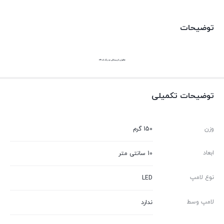
توضیحات
هالوژن کریستالی دو رنگ کد 241
توضیحات تکمیلی
وزن
150 گرم
ابعاد
10 سانتی متر
نوع لامپ
LED
لامپ وسط
ندارد