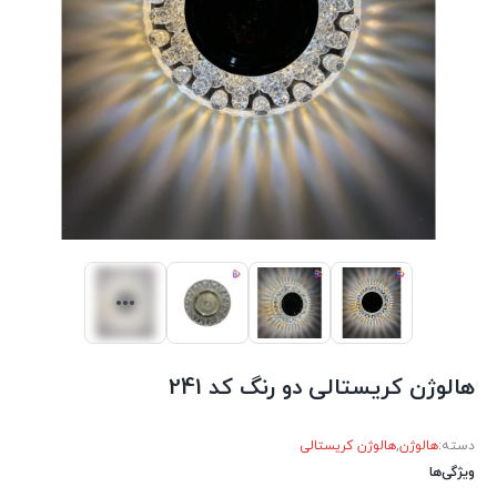
هالوژن کریستالی دو رنگ کد 241
دسته:
هالوژن
,
هالوژن کریستالی
ویژگی‌ها