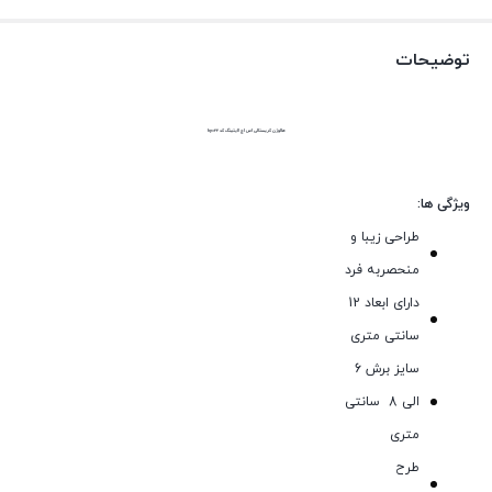
توضیحات
هالوژن کریستالی اس اچ لایتینگ کد hy022
ویژگی ها:
طراحی زیبا و
منحصربه فرد
دارای ابعاد 12
سانتی متری
سایز برش 6
الی 8 سانتی
متری
طرح