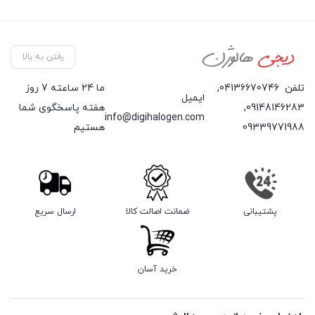
رفتن به بالا
تلفن
04136670746
,
ما 24 ساعته 7 روز
ایمیل
09148146283
,
هفته پاسخگوی شما
info@digihalogen.com
09339771988
هستیم
پشتیبانی
ضمانت اصالت کالا
ارسال سریع
خرید آسان