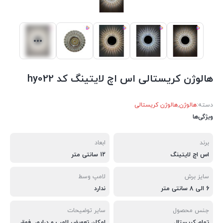
هالوژن کریستالی اس اچ لایتینگ کد hy022
دسته:
هالوژن
,
هالوژن کریستالی
ویژگی‌ها
برند
ابعاد
اس اچ لایتینگ
12 سانتی متر
سایز برش
لامپ وسط
6 الی 8 سانتی متر
ندارد
جنس محصول
سایر توضیحات
تمام کریستال
امکان تعویض لامپ و درایور, فوق کم مصرف