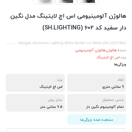
هالوژن آلومینیومی اس اچ لایتینگ مدل نگین
دار سفید کد 602 (SH.LIGHTING)
Halogen Aluminum Lighting White Model 602 White (SH.LIGHTING)
دسته:
هالوژن
,
هالوژن آلومینیومی
برند:
اس اچ لایتینگ
ویژگی‌ها
ابعاد
برند
9 سانتی متری
اس اچ لایتینگ
جنس محصول
سایز برش
تمام آلومینیوم نگین دار
7.5 سانتی متر
مشاهده همه ویژگی‌ها