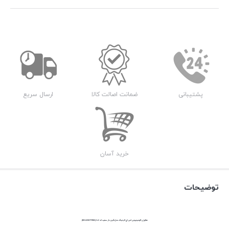
پشتیبانی
ضمانت اصالت کالا
ارسال سریع
خرید آسان
توضیحات
هالوژن آلومینیومی اس اچ لایتینگ مدل نگین دار سفید کد 602 (SH.LIGHTING)