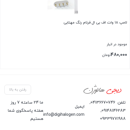
لامپ 18 وات اف بی ال فرنام رنگ مهتابی
موجود در انبار
480,000
تومان
رفتن به بالا
تلفن
04136670746
,
ما 24 ساعته 7 روز
ایمیل
09148146283
,
هفته پاسخگوی شما
info@digihalogen.com
09339771988
هستیم