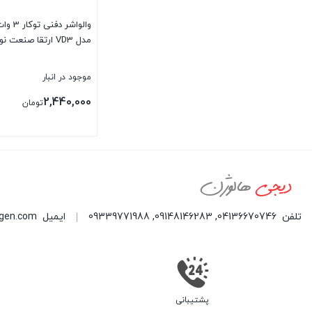
والواشر دفنی توکار
مدل VD3 ارتقا صنعت نور
موجود در انبار
2,440,000
تومان
تلفن
04136670746
,
09148146283
,
09339771988
ایمیل
ogen.com
پشتیبانی