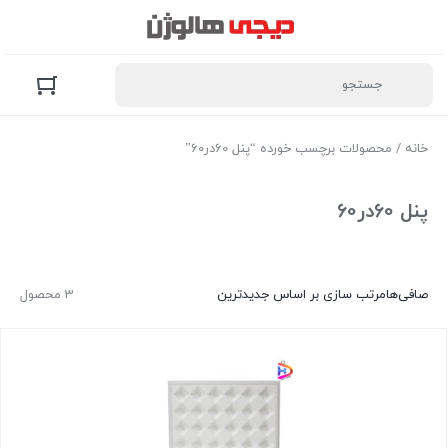
خانه
/ محصولات برچسب خورده “پنل 60در60”
پنل 60در60
صافی‌ها
مرتب سازی بر اساس جدیدترین
3 محصول