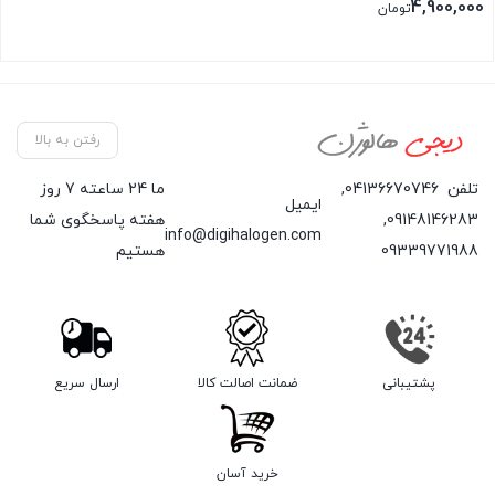
4,900,000
تومان
رفتن به بالا
تلفن
04136670746
,
ما 24 ساعته 7 روز
ایمیل
09148146283
,
هفته پاسخگوی شما
info@digihalogen.com
09339771988
هستیم
پشتیبانی
ضمانت اصالت کالا
ارسال سریع
خرید آسان