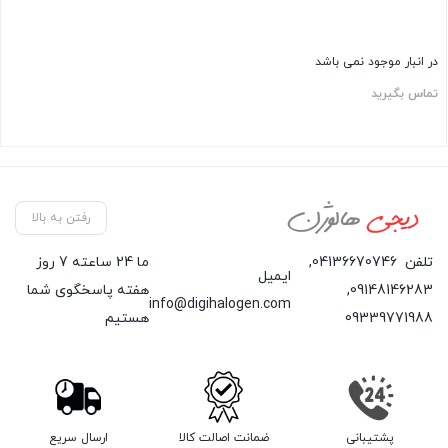
در انبار موجود نمی باشد
تماس بگیرید
رفتن به بالا
تلفن
04136670746
,
ما 24 ساعته 7 روز
ایمیل
09148146283
,
هفته پاسخگوی شما
info@digihalogen.com
09339771988
هستیم
پشتیبانی
ضمانت اصالت کالا
ارسال سریع