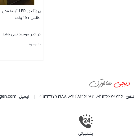
پروژکتور LED آیلدا مدل
اطلس 150 وات
در انبار موجود نمی باشد
ناموجود
تلفن
04136670746
,
09148146283
,
09339771988
ایمیل
ogen.com
پشتیبانی