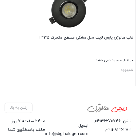
قاب هالوژن پارس لایت مدل مشکی مسطح متحرک F435
در انبار موجود نمی باشد
ناموجود
رفتن به بالا
تلفن
04136670746
,
ما 24 ساعته 7 روز
ایمیل
09148146283
,
هفته پاسخگوی شما
info@digihalogen.com