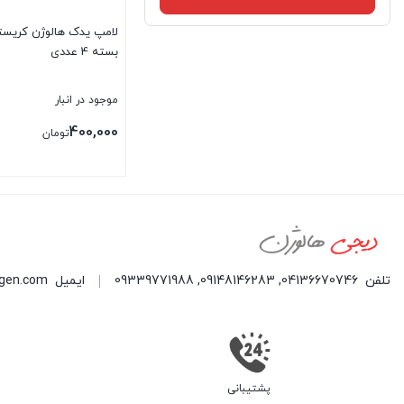
لامپ یدک هالوژن کریست
بسته 4 عددی
موجود در انبار
400,000
تومان
تلفن
04136670746
,
09148146283
,
09339771988
ایمیل
ogen.com
پشتیبانی