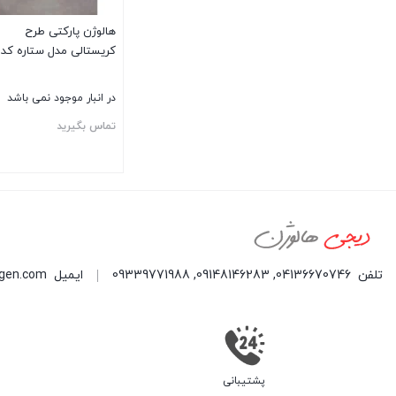
هالوژن پارکتی طرح
کریستالی مدل ستاره کد 62
در انبار موجود نمی باشد
تماس بگیرید
تلفن
04136670746
,
09148146283
,
09339771988
ایمیل
ogen.com
پشتیبانی