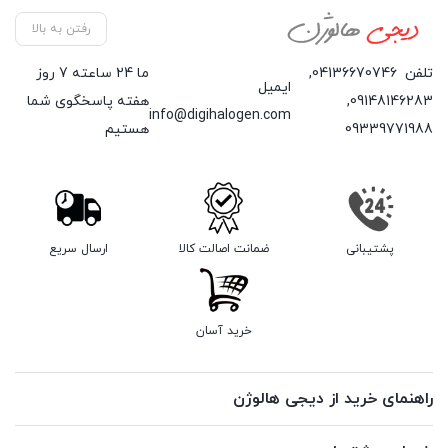
رفتن به بالا
تلفن
04136670746
,
ما 24 ساعته 7 روز
ایمیل
09148146283
,
هفته پاسخگوی شما
info@digihalogen.com
09339771988
هستیم
پشتیبانی
ضمانت اصالت کالا
ارسال سریع
خرید آسان
راهنمای خرید از دیجی هالوژن