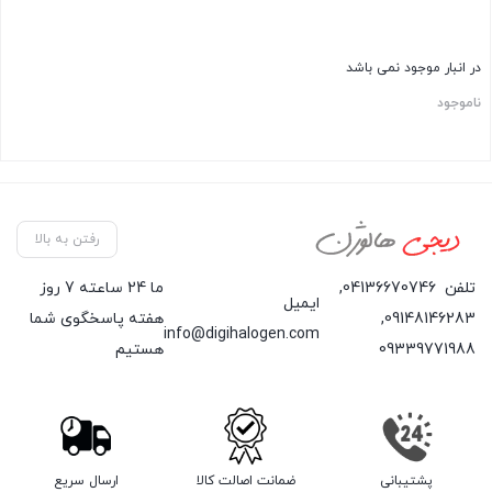
در انبار موجود نمی باشد
ناموجود
رفتن به بالا
تلفن
04136670746
,
ما 24 ساعته 7 روز
ایمیل
09148146283
,
هفته پاسخگوی شما
info@digihalogen.com
09339771988
هستیم
پشتیبانی
ضمانت اصالت کالا
ارسال سریع